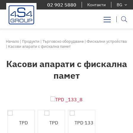
02 902 5880
Контакти
BG
Начало
|
Продукти
|
Търговско оборудване
|
Фискални устройства
|
Касови апарати с фискална памет
Касови апарати с фискална
памет