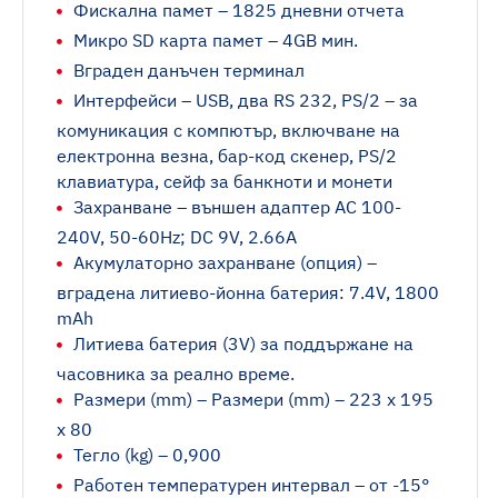
Фискална памет – 1825 дневни отчета
Микро SD карта памет – 4GB мин.
Вграден данъчен терминал
Интерфейси – USB, два RS 232, PS/2 – за
комуникация с компютър, включване на
електронна везна, бар-код скенер, PS/2
клавиатура, сейф за банкноти и монети
Захранване – външен адаптер AC 100-
240V, 50-60Hz; DC 9V, 2.66A
Акумулаторно захранване (опция) –
вградена литиево-йонна батерия: 7.4V, 1800
mАh
Литиева батерия (3V) за поддържане на
часовника за реално време.
Размери (mm) – Размери (mm) – 223 x 195
х 80
Тегло (kg) – 0,900
Работен температурен интервал – от -15°